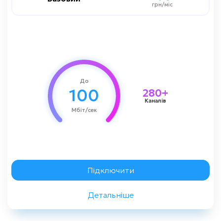
грн/міс
грн/міс
100 мбіт/сек
Швидкість до
Соціальний
Цифрове TV:
1000 грн
Вартість підключення
До
100
280+
Каналів
Мбіт/сек
Замовити консультацію
Підключити
Детальніше
Назад