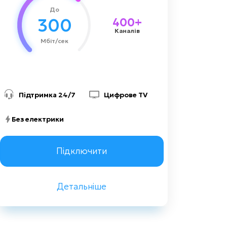
До
1000 грн
Вартість підключення
300
400+
Каналів
Мбіт/сек
Підтримка 24/7
Цифрове TV
Без електрики
Замовити консультацію
Підключити
Детальніше
Назад