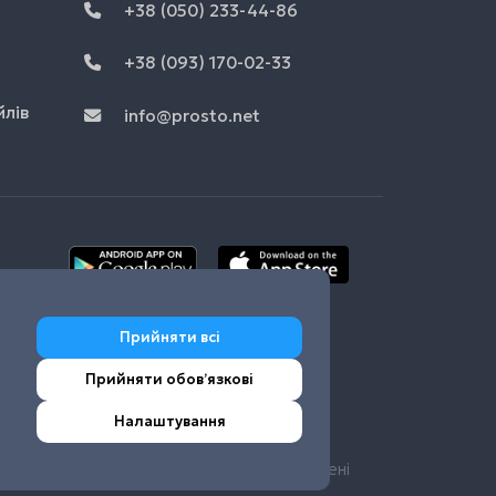
+38 (050) 233-44-86
+38 (093) 170-02-33
йлів
info@prosto.net
Прийняти всі
Прийняти обовʼязкові
Налаштування
© Prosto.net 2026 Усі права захищені