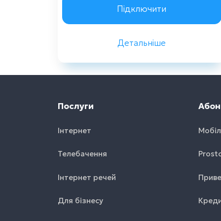
Замовити консультацію
Підключити
Детальніше
Назад
Послуги
Абон
Інтернет
Мобіл
Телебачення
Prost
Інтернет речей
Приве
Для бізнесу
Креди