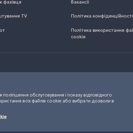
к фахівця
Вакансії
тування TV
Політика конфіденційності
от
Політика використання фа
cookie
 поліпшення обслуговування і показу відповідного
ристання всіх файлів cookie або вибрати дозволи в
UK
RU
kie
УТГ