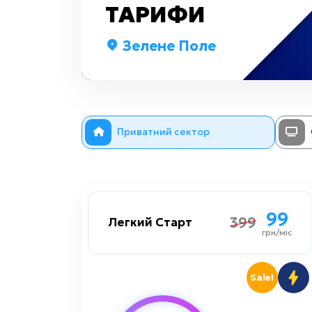
ТАРИФИ
Зелене Поле
Приватний сектор
99
99
399
399
Легкий Старт
Легкий Старт
грн/міс
грн/міс
1000 мбіт/сек
Швидкість до
Sale!
Преміум
Цифрове TV: