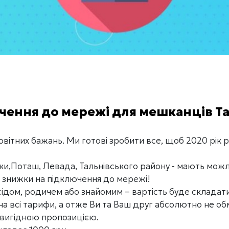
ення до мережі для мешканців Та
повітних бажань. Ми готові зробити все, щоб 2020 рік 
и,Поташ, Левада, Тальнівського району - мають можлив
знижки на підключення до мережі!
сідом, родичем або знайомим – вартість буде складат
а всі тарифи, а отже Ви та Ваш друг абсолютно не обм
 вигідною пропозицією.