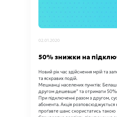
02.01.2020
50% знижки на підключ
Новий рік час здійснення мрій та за
та яскравих подій.
Мешканці населених пунктів: Белашк
другом дешевше” та отримати 50% 
При підключенні разом з другом, су
абонента. Акція розповсюджується н
проґавте шанс скористатись такою