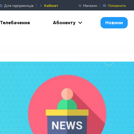
Для підприємців
Кабінет
Магазин
Поповнити
Абоненту
Телебачення
Новини