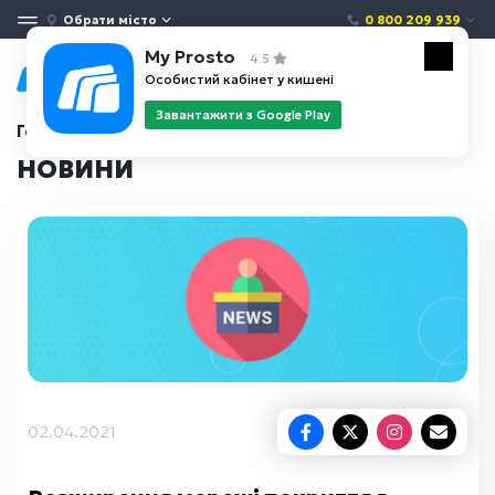
Обрати місто
0 800 209 939
My Prosto
4.5
Особистий кабінет у кишені
Завантажити з Google Play
Головна
Новини
НОВИНИ
02.04.2021