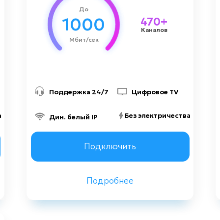
До
Киноман
1000
470+
Каналов
Динамический IP-адрес
Мбит/сек
1500 грн
Стоимость подключения
Поддержка 24/7
Цифровое TV
а
Без электричества
Дин. белый IP
Заказать консультацию
Подключить
Подробнее
Назад