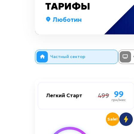
ТАРИФЫ
Люботин
Частный сектор
99
99
499
499
Легкий Старт
Легкий Старт
грн/мес
грн/мес
1000 мбит/сек
Скорость до
Sale!
Премиум
Цифровое TV: