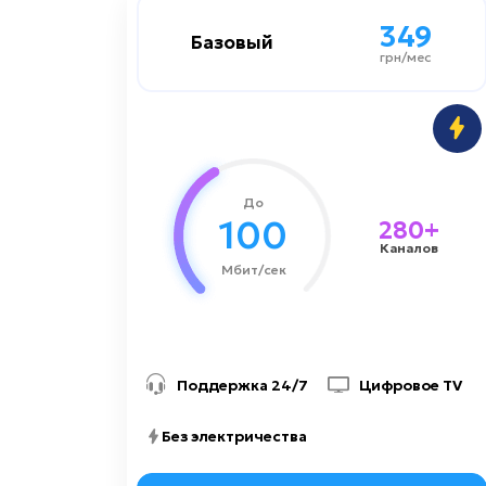
349
349
Базовый
Базовый
грн/мес
грн/мес
100 мбит/сек
Скорость до
Социальный
Цифровое TV:
До
1500 грн
Стоимость подключения
100
280+
Каналов
Мбит/сек
Поддержка 24/7
Цифровое TV
Без электричества