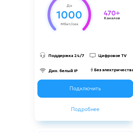
До
Киноман
1000
470+
Каналов
Динамический IP-адрес
Мбит/сек
1500 грн
Стоимость подключения
Поддержка 24/7
Цифровое TV
Без электричеств
Дин. белый IP
Заказать консультацию
Подключить
Подробнее
Назад