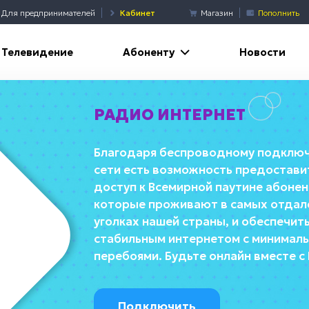
Для предпринимателей
Кабинет
Магазин
Пополнить
Абоненту
Телевидение
Новости
РАДИО ИНТЕРНЕТ
Благодаря беспроводному подклю
сети есть возможность предостави
доступ к Всемирной паутине абонен
которые проживают в самых отдал
уголках нашей страны, и обеспечить
стабильным интернетом с минимал
перебоями. Будьте онлайн вместе с 
Подключить