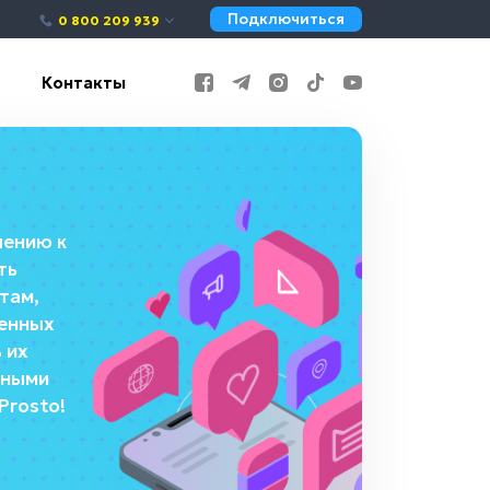
Подключиться
0 800 209 939
Контакты
чению к
ть
там,
енных
 их
ьными
Prosto!