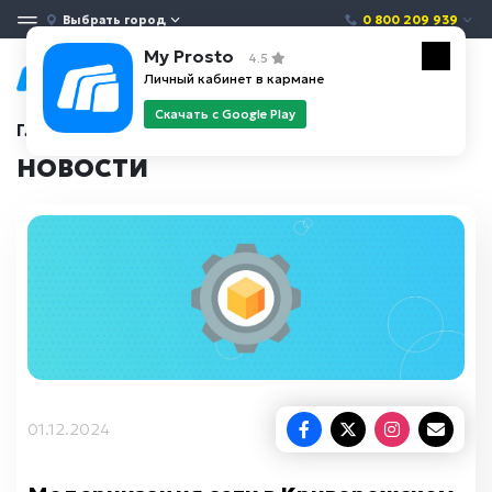
Выбрать город
0 800 209 939
My Prosto
4.5
Личный кабинет в кармане
Скачать с Google Play
Главная
Новости
НОВОСТИ
01.12.2024