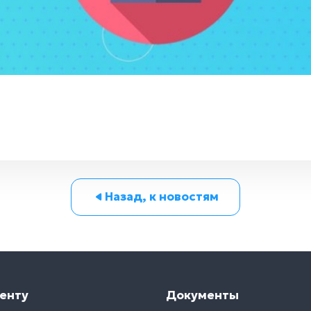
Назад, к новостям
енту
Документы