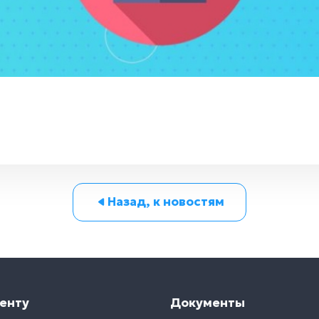
Назад, к новостям
енту
Документы