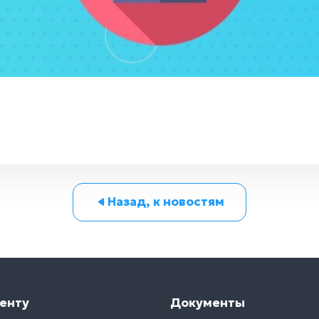
Назад, к новостям
енту
Документы