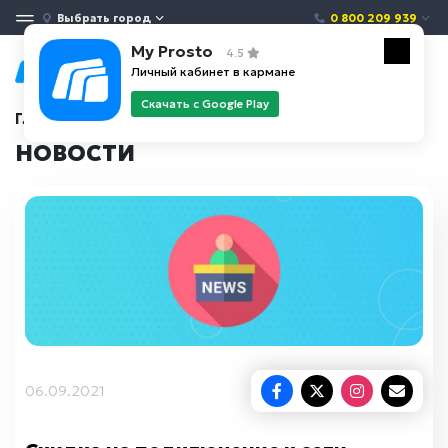
Выбрать город
0 800 209 939
My Prosto
4.5
Личный кабинет в кармане
Скачать с Google Play
Главная
Новости
НОВОСТИ
06.09.2021