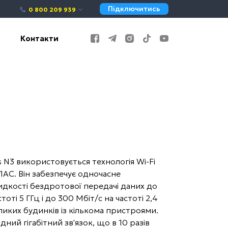
Підключитись
0 800 209 939
Контакти
 N3 використовується технологія Wi-Fi
1AC. Він забезпечує одночасне
идкості бездротової передачі даних до
оті 5 ГГц і до 300 Мбіт/с на частоті 2,4
ликих будинків із кількома пристроями.
ний гігабітний зв'язок, що в 10 разів