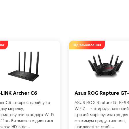
ка
Під замовлення
-LINK Archer C6
Asus ROG Rapture GT-.
her С6 створює надійну та
ASUS ROG Rapture GT-BE98
дку мережу,
WiFi7 — чотиридіапазонний
ористовуючи стандарт Wi-Fi
ігровий маршрутизатор для
.11ac. Ви зможете дивитися
максимум продуктивності,
окове HD-віде...
швидкості та стабі...