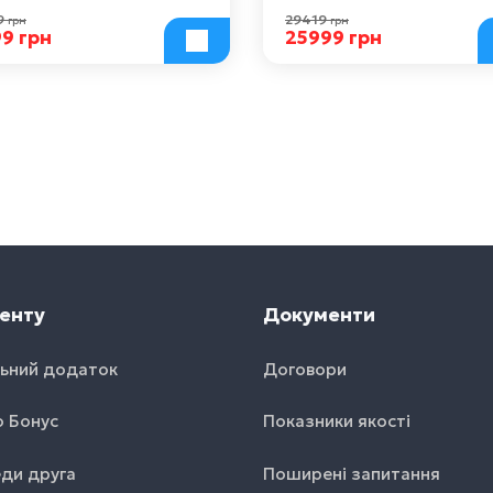
9
29419
грн
грн
99 грн
25999 грн
енту
Документи
ьний додаток
Договори
o Бонус
Показники якості
ди друга
Поширені запитання