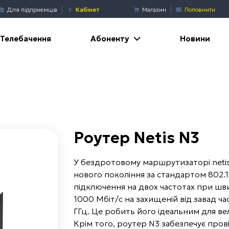
Для підприємців
Кабінет
Магазин
Поповнити
Абоненту
Телебачення
Новини
Роутер Netis N3
У бездротовому маршрутизаторі netis
нового покоління за стандартом 802.1
підключення на двох частотах при шв
1000 Мбіт/с на захищеній від завад част
ГГц. Це робить його ідеальним для ве
Крім того, роутер N3 забезпечує провід