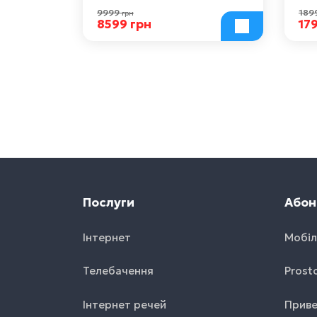
9999
189
грн
8599 грн
17
Послуги
Абон
Інтернет
Мобіл
Телебачення
Prost
Інтернет речей
Приве