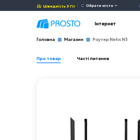
Обрати місто
Швидкість 5 Гіг
Інтернет
Головна
Магазин
Роутер Netis N3
Про товар
Часті питання