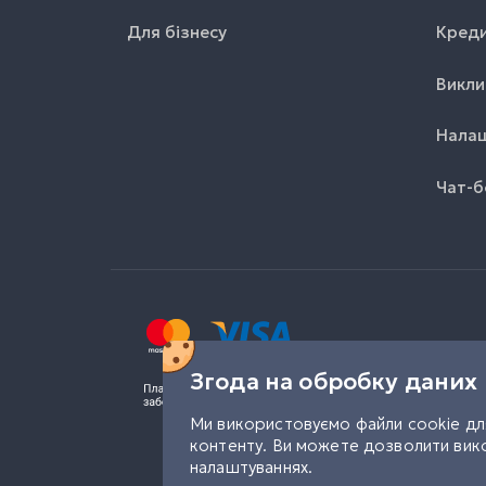
Для бізнесу
Креди
Викли
Налаш
Чат-б
Згода на обробку даних
Ми використовуємо файли cookie для
контенту. Ви можете дозволити вико
налаштуваннях.