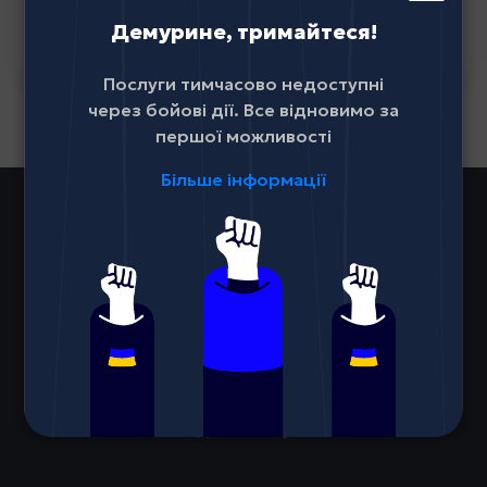
Демурине, тримайтеся!
Детальніше
Назад
Послуги тимчасово недоступні
через бойові дії. Все відновимо за
першої можливості
Більше інформації
Послуги
Інтернет
Телебачення
Інтернет речей
Для бізнесу