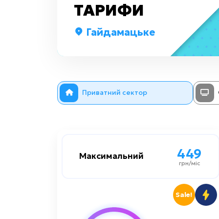
ТАРИФИ
Гайдамацьке
Приватний сектор
449
449
Максимальний
Максимальний
грн/міс
грн/міс
1000 мбіт/сек
Швидкість до
Sale!
Преміум
Цифрове TV: