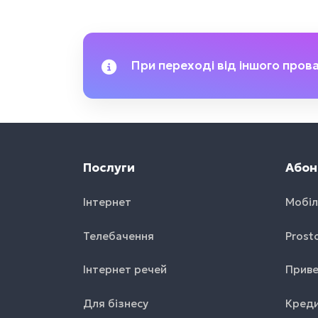
При переході від іншого пров
Послуги
Абон
Інтернет
Мобіл
Телебачення
Prost
Інтернет речей
Приве
Для бізнесу
Креди