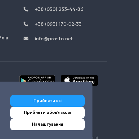
+38 (050) 233-44-86
+38 (093) 170-02-33
йлів
info@prosto.net
Прийняти всі
Прийняти обовʼязкові
Налаштування
© Prosto.net 2026 Усі права захищені