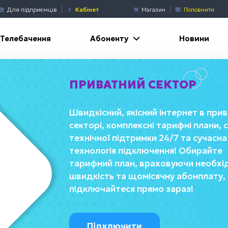
Для підприємців
Кабінет
Магазин
Поповнити
Абоненту
Телебачення
Новини
ПРИВАТНИЙ СЕКТОР
Швидкісний, якісний інтернет в при
секторі, комплексні тарифні плани,
технічної підтримки 24/7 та сучасна
технологія підключення! Обирайте
тарифний план, враховуючи необхі
швидкість та щомісячну абонплату,
підключайтеся прямо зараз!
Підключити