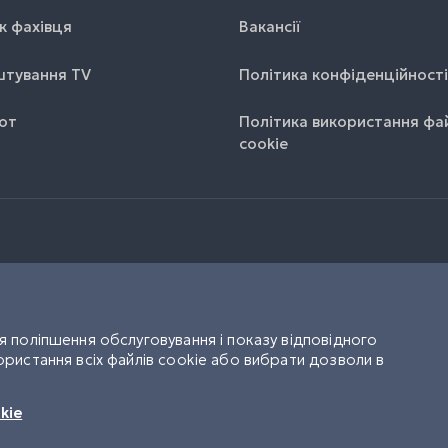
к фахівця
Вакансії
тування TV
Політика конфіденційності
от
Політика використання фа
cookie
 поліпшення обслуговування і показу відповідного
ристання всіх файлів cookie або вибрати дозволи в
UK
RU
kie
УТГ