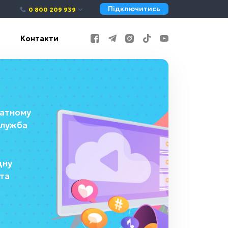
Підключитись
0 800 209 939
Контакти
ватному
 служба
дну
 та