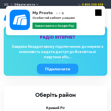
Обрати місто
0 800 209 939
My Prosto
4.5
Особистий кабінет у кишені
Завантажити з Google Play
РАДІО ІНТЕРНЕТ
Завдяки бездротовому підключенню до мережі є
можливість надати доступ до Всесвітньої
павутини або...
Підключити
Оберіть район
Кривий Ріг