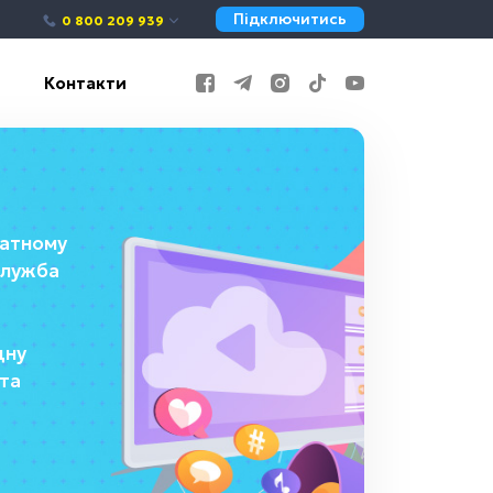
Підключитись
0 800 209 939
Контакти
ватному
 служба
дну
 та