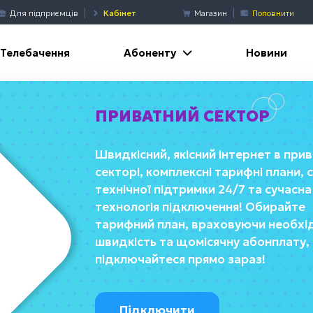
Для підприємців
Кабінет
Магазин
Поповнити
Абоненту
Телебачення
Новини
ПРИВАТНИЙ СЕКТОР
Швидкісний, якісний інтернет в при
секторі, комплексні тарифні плани,
технічної підтримки 24/7 та сучасна
технологія підключення! Обирайте
тарифний план, враховуючи необхі
швидкість та щомісячну абонплату,
підключайтеся прямо зараз!
Підключити