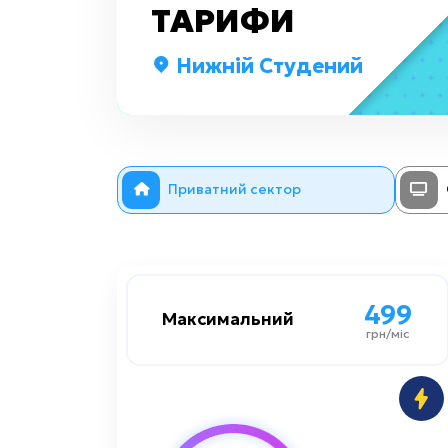
ТАРИФИ
Нижній Студений
Приватний сектор
499
499
Максимальний
Максимальний
грн/міс
грн/міс
1000 мбіт/сек
Швидкість до
Преміум
Цифрове TV: