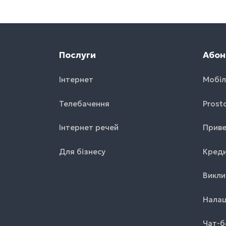
Послуги
Абон
Інтернет
Мобіл
Телебачення
Prost
Інтернет речей
Приве
Для бізнесу
Креди
Викли
Налаш
Чат-б