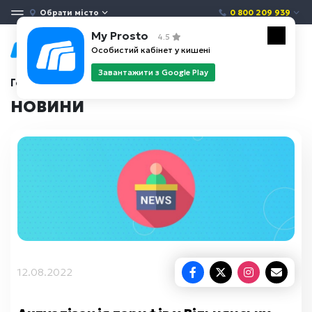
Обрати місто
0 800 209 939
My Prosto
4.5
Особистий кабінет у кишені
Завантажити з Google Play
Головна
Новини
НОВИНИ
12.08.2022