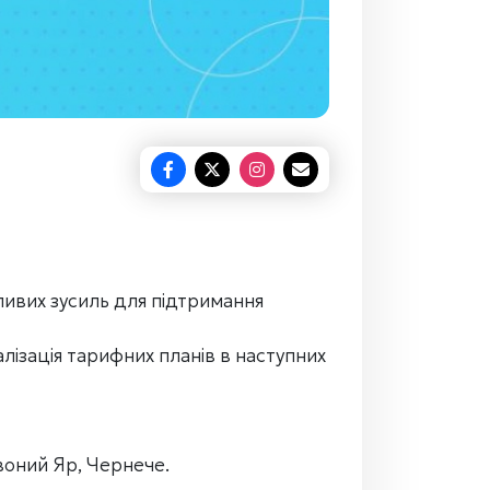
ливих зусиль для підтримання
алізація тарифних планів в наступних
воний Яр, Чернече.