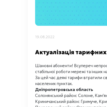
19.08.2022
Актуалізація тарифних
Шановні абоненти! Всупереч непрост
стабільної роботи мережі та інших на
За цей час деякі тарифи втратили св
населених пунктах.
Дніпропетровська область
Солонянський район: Солоне, Кам'яне
Криничанський район: Гримуче, Крин