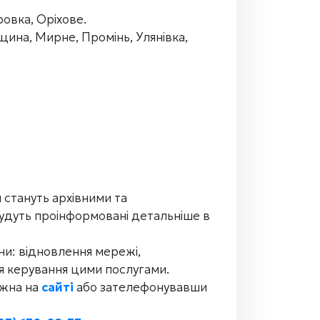
ровка, Оріхове.
ина, Мирне, Промінь, Улянівка,
 стануть архівними та
будуть проінформовані детальніше в
ни: відновлення мережі,
ля керування цими послугами.
ожна на
сайті
або зателефонувавши