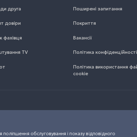
ди друга
Поширені запитання
т довіри
Покриття
к фахівця
Вакансії
тування TV
Політика конфіденційності
от
Політика використання фа
cookie
 поліпшення обслуговування і показу відповідного