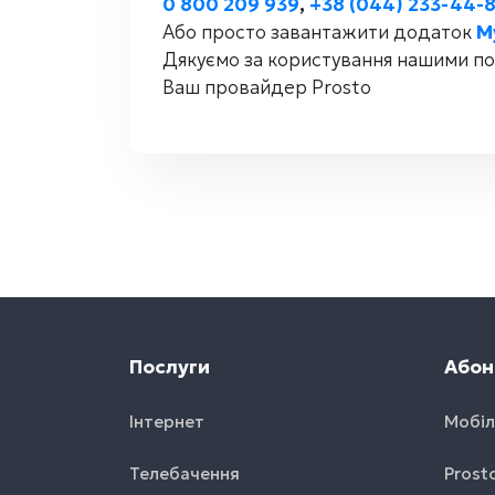
0 800 209 939
,
+38 (044) 233-44-
Або просто завантажити додаток
M
Дякуємо за користування нашими по
Ваш провайдер Prosto
Послуги
Абон
Інтернет
Мобіл
Телебачення
Prost