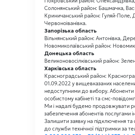
Покровський район: Олександрівка,
Солонянський район: Башмачка, Васи
Криничанський район: Гуляй-Поле, 
Червоноіванівка.
Запорізька область
Вільнянський район: Антонівка, Дер
Новомиколаївський район: Новомик
Донецька область
Великоновосілківський район: Зелени
Харківська область
Красноградський район: Красноград
01.09.2022 у вищевказаних населени
недоступними до вибору. Абоненти б
особистому кабінеті та смс-повідомл
Ми і надалі будемо продовжувати ро
забезпечення абонентів послугами і
Залишити заявку на підключення та
до служби технічної підтримки за т