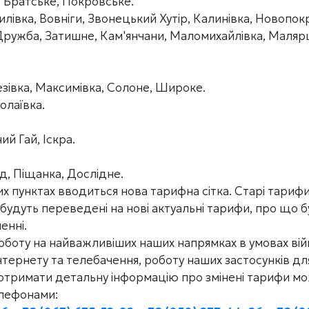
 Братське, Покровське.
лівка, Вовніги, Звонецький Хутір, Калинівка, Новопок
Дружба, Затишне, Кам'янчани, Маломихайлівка, Малярщ
езівка, Максимівка, Солоне, Широке.
олаївка.
й Гай, Іскра.
, Піщанка, Дослідне.
х пунктах вводиться нова тарифна сітка. Старі тарифи
удуть переведені на нові актуальні тарифи, про що 
енні.
боту на найважливіших наших напрямках в умовах вій
нтернету та телебачення, роботу наших застосунків д
 отримати детальну інформацію про змінені тарифи м
елефонами: