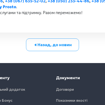
86
,
+38 (067) 635-52-02
,
+38 (050) 233-44-86
,
+38 (0
y Prosto
.
слугами та підтримку. Разом переможемо!
Назад, до новин
енту
Документи
ьний додаток
Договори
o Бонус
Показники якості