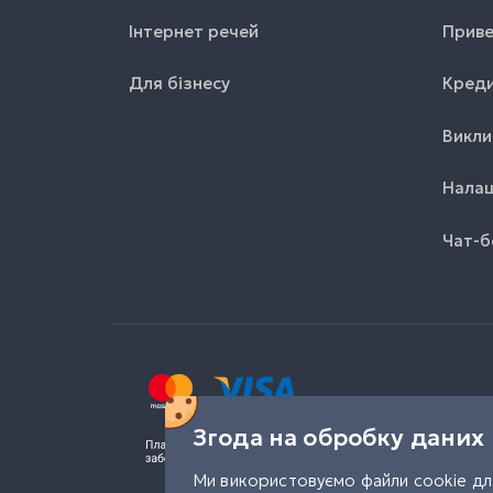
Інтернет речей
Приве
Для бізнесу
Креди
Викли
Налаш
Чат-б
Згода на обробку даних
Ми використовуємо файли cookie для