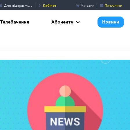
Для підприємців
Кабінет
Магазин
Поповнити
Абоненту
Телебачення
Новини