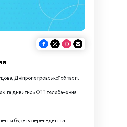
ва
дова, Дніпропетровської області.
сек та дивитись ОТТ телебачення
боненти будуть переведені на