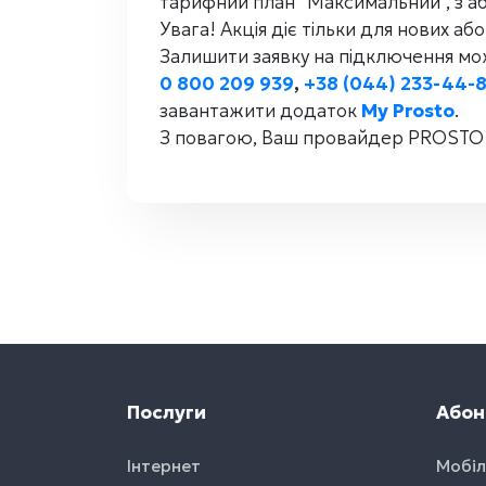
тарифний план “Максимальний”, з 
Увага! Акція діє тільки для нових або
Залишити заявку на підключення м
0 800 209 939
,
+38 (044) 233-44-
завантажити додаток
My Prosto
.
З повагою, Ваш провайдер PROSTO
Послуги
Абон
Інтернет
Мобіл