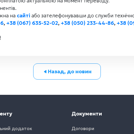
абонплатою актуальною на момент переводу.
нентів.
ожна на
сайті
або зателефонувавши до служби технічно
86
,
+38 (067) 635-52-02
,
+38 (050) 233-44-86
,
+38 (0
!
Назад, до новин
енту
Документи
ьний додаток
Договори