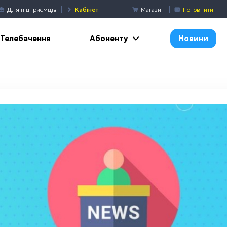
Для підприємців
Кабінет
Магазин
Поповнити
Абоненту
Телебачення
Новини