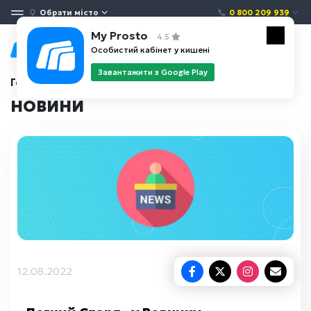
Обрати місто
0 800 209 939
My Prosto
4.5
Особистий кабінет у кишені
Завантажити з Google Play
Головна
Новини
НОВИНИ
12.08.2022