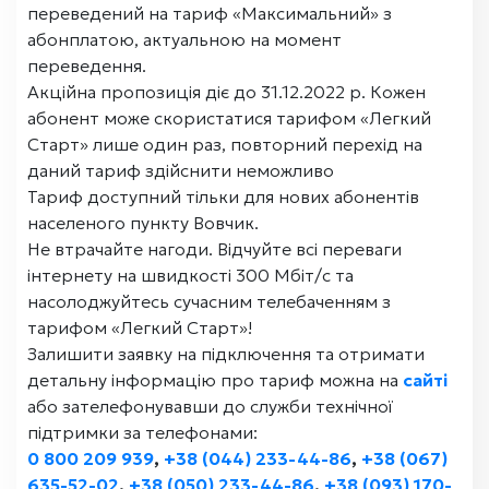
переведений на тариф «Максимальний» з
абонплатою, актуальною на момент
переведення.
Акційна пропозиція діє до 31.12.2022 р. Кожен
абонент може скористатися тарифом «Легкий
Старт» лише один раз, повторний перехід на
даний тариф здійснити неможливо
Тариф доступний тільки для нових абонентів
населеного пункту Вовчик.
Не втрачайте нагоди. Відчуйте всі переваги
інтернету на швидкості 300 Мбіт/с та
насолоджуйтесь сучасним телебаченням з
тарифом «Легкий Старт»!
Залишити заявку на підключення та отримати
детальну інформацію про тариф можна на
сайті
або зателефонувавши до служби технічної
підтримки за телефонами:
0 800 209 939
,
+38 (044) 233-44-86
,
+38 (067)
635-52-02
,
+38 (050) 233-44-86
,
+38 (093) 170-