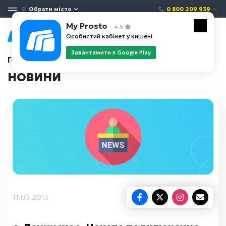
Обрати місто
0 800 209 939
My Prosto
4.5
Особистий кабінет у кишені
Завантажити з Google Play
Головна
Новини
НОВИНИ
11.03.2013