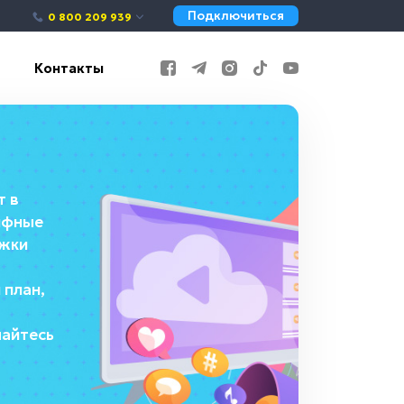
Подключиться
0 800 209 939
Контакты
т в
ифные
ржки
 план,
чайтесь