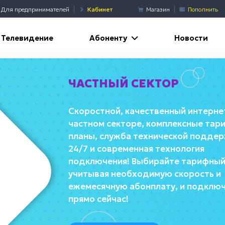
Для предпринимателей
Кабинет
Магазин
Пополнить
Абоненту
Телевидение
Новости
ЧАСТНЫЙ СЕКТОР
Скоростной, качественный интерне
частном секторе, комплексные тар
планы, служба технической подде
24/7 и современная технология
подключения! Выбирайте тарифный
учитывая необходимую скорость и
ежемесячную абонплату, и подклю
прямо сейчас!