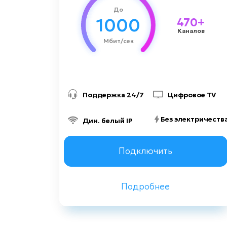
До
Киноман
1000
470+
Каналов
Динамический IP-адрес
Мбит/сек
1500 грн
Стоимость подключения
Поддержка 24/7
Цифровое TV
Без электричеств
Дин. белый IP
Заказать консультацию
Подключить
Подробнее
Назад