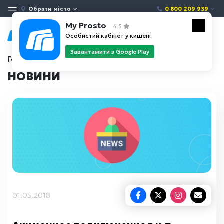
Обрати місто
0 800 209 939
My Prosto
4.5
Особистий кабінет у кишені
Завантажити з Google Play
Головна
Новини
НОВИНИ
01.05.2018