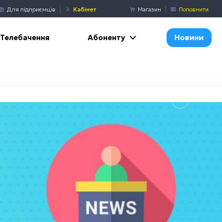
Для підприємців
Кабінет
Магазин
Поповнити
Абоненту
Телебачення
Новини