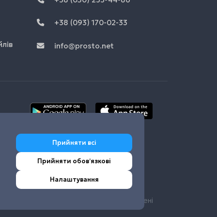
+38 (093) 170-02-33
йлів
info@prosto.net
Прийняти всі
Прийняти обовʼязкові
Налаштування
© Prosto.net 2026 Усі права захищені