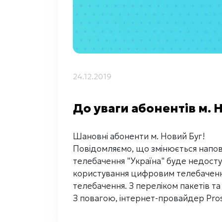
24.12.2019
До уваги абонентів м. 
Шановні абоненти м. Новий Буг!
Повідомляємо, що змінюється напов
телебачення "Україна" буде недост
користування цифровим телебаченн
телебачення. З переліком пакетів т
З повагою, інтернет-провайдер Pro