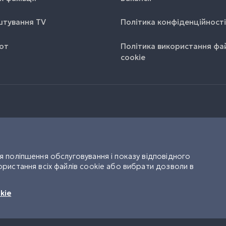
тування TV
Політика конфіденційності
от
Політика використання фа
cookie
 поліпшення обслуговування і показу відповідного
ристання всіх файлів cookie або вибрати дозволи в
UK
RU
kie
УТГ