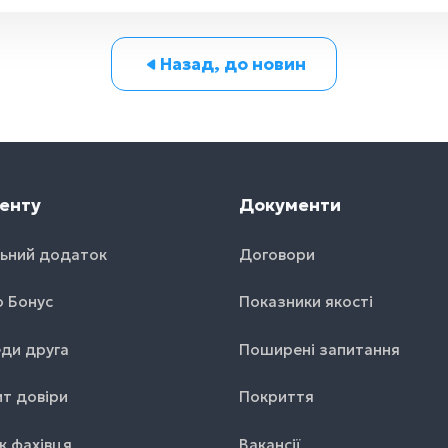
Назад, до новин
енту
Документи
ьний додаток
Договори
o Бонус
Показники якості
ди друга
Поширені запитання
т довіри
Покриття
к фахівця
Вакансії