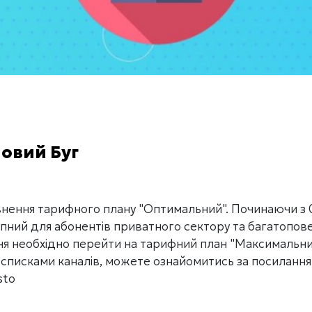
Новий Буг
нення тарифного плану "Оптимальний". Починаючи з 
упний для абонентів приватного сектору та багатопов
я необхідно перейти на тарифний план "Максимальни
а списками каналів, можете ознайомитись за посилання
sto