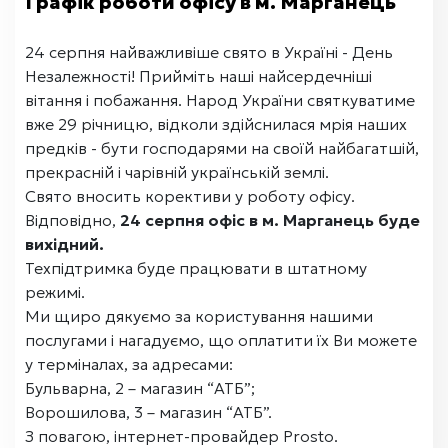
Графік роботи офісу в м. Марганець
24 серпня найважливіше свято в Україні - День
Незалежності! Прийміть наші найсердечніші
вітання і побажання. Народ України святкуватиме
вже 29 річницю, відколи здійснилася мрія наших
предків - бути господарями на своїй найбагатшій,
прекрасній і чарівній українській землі.
Свято вносить корективи у роботу офісу.
Відповідно,
24 серпня офіс в м. Марганець буде
вихідний.
Техпідтримка буде працювати в штатному
режимі.
Ми щиро дякуємо за користування нашими
послугами і нагадуємо, що оплатити їх Ви можете
у терміналах, за адресами:
Бульварна, 2 – магазин “АТБ”;
Ворошилова, 3 – магазин “АТБ”.
З повагою, інтернет-провайдер Prosto.