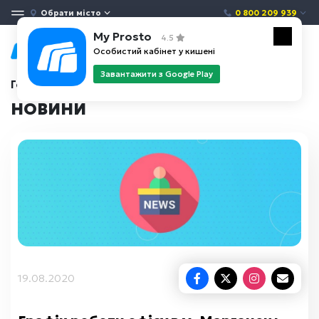
Обрати місто
0 800 209 939
My Prosto
4.5
Особистий кабінет у кишені
Завантажити з Google Play
Головна
Новини
НОВИНИ
19.08.2020