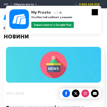
Обрати місто
0 800 209 939
My Prosto
4.5
Особистий кабінет у кишені
Завантажити з Google Play
Головна
Новини
НОВИНИ
20.11.2020