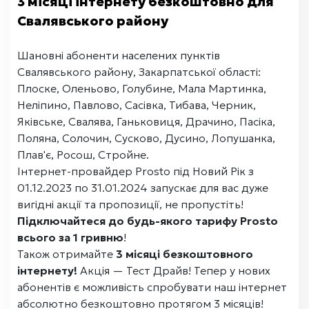
3 місяці інтернету безкоштовно для
Свалявського району
Шановні абоненти населених пунктів
Свалявського району, Закарпатської області:
Плоске, Оленьово, Голубине, Мала Мартинка,
Неліпино, Павлово, Сасівка, Тибава, Черник,
Яківське, Свалява, Ганьковиця, Драчино, Пасіка,
Поляна, Солочин, Сусково, Дусино, Лопушанка,
Плав'є, Росош, Стройне.
Інтернет-провайдер Prosto під Новий Рік з
01.12.2023 по 31.01.2024 запускає для вас дуже
вигідні акції та пропозиції, не пропустіть!
Підключайтеся до будь-якого тарифу Prosto
всього за 1 гривню
!
Також отримайте
3 місяці безкоштовного
інтернету!
Акція — Тест Драйв! Тепер у нових
абонентів є можливість спробувати наш інтернет
абсолютно безкоштовно протягом 3 місяців!