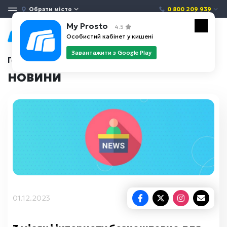
Обрати місто
0 800 209 939
My Prosto
4.5
Особистий кабінет у кишені
Завантажити з Google Play
Головна
Новини
НОВИНИ
01.12.2023