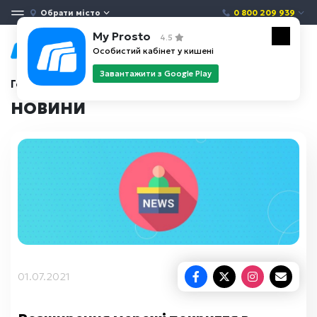
Обрати місто
0 800 209 939
My Prosto
4.5
Особистий кабінет у кишені
Завантажити з Google Play
Головна
Новини
НОВИНИ
01.07.2021