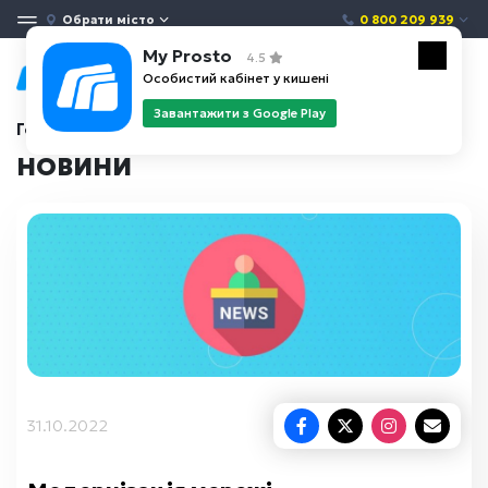
Обрати місто
0 800 209 939
My Prosto
4.5
Особистий кабінет у кишені
Завантажити з Google Play
Головна
Новини
НОВИНИ
31.10.2022