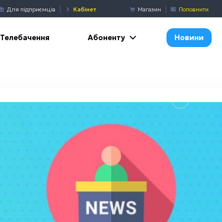
Для підприємців
Кабінет
Магазин
Поповнити
Абоненту
Телебачення
Новини