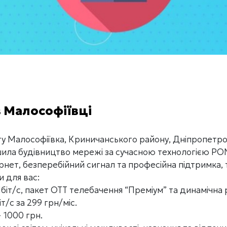
 Малософіївці
у Малософіївка, Криничанського району, Дніпропетров
ила будівництво мережі за сучасною технологією PON
нет, безперебійний сигнал та професійна підтримка, 
и для вас:
т/с, пакет ОТТ телебачення “Преміум” та динамічна р
/с за 299 грн/міс.
 1000 грн.