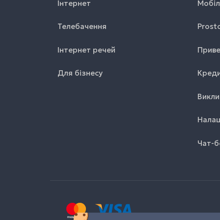
Інтернет
Мобіл
Телебачення
Prost
Інтернет речей
Приве
Для бізнесу
Креди
Викли
Налаш
Чат-б