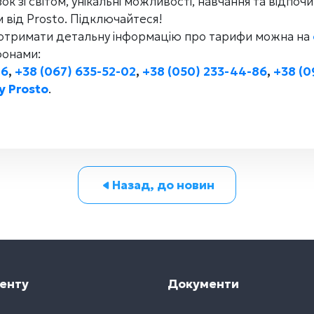
к зі світом, унікальні можливості, навчання та відпоч
 від Prosto. Підключайтеся!
 отримати детальну інформацію про тарифи можна на
фонами:
86
,
+38 (067) 635-52-02
,
+38 (050) 233-44-86
,
+38 (0
y Prosto
.
Назад, до новин
енту
Документи