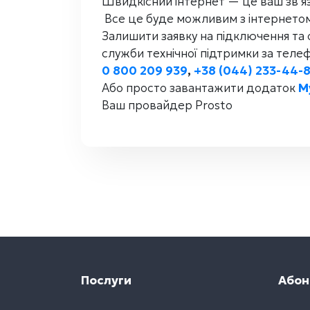
Швидкісний інтернет — це ваш зв'язо
Все це буде можливим з інтернетом
Залишити заявку на підключення та
служби технічної підтримки за теле
0 800 209 939
,
+38 (044) 233-44-
Або просто завантажити додаток
M
Ваш провайдер Prosto
Послуги
Абон