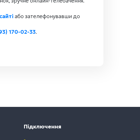
инок, зручне онлайн-телебачення.
сайті
або зателефонувавши до
93) 170-02-33
.
Підключення